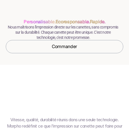
Personalisable.
Ecoresponsable.
Ecoresponsable.
Rapide.
Rapide.
Nous maîtrisons l'impression directe sur les canettes, sans compromis 
sur la durabilité. Chaque canette peut être unique. C'est notre 
technologie, c'est notre promesse.
Commander
Une
technologie.
Des
possibilités
infinies.
Vitesse, qualité, durabilité réunis dans une seule technologie.
Morpho redéfinit ce que l'impression sur canette peut faire pour